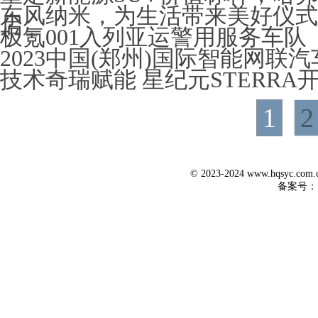
东风纳米，为生活带来美好仪式
启
极氪001入列亚运警用服务车队
2023中国(郑州)国际智能网
技术奇瑞赋能 星纪元STERR
1
2
© 2023-2024 www.hqsyc.co
备案号：