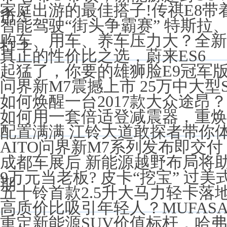
家庭出游的最佳搭子!传祺E8
市！
智能驾驶“街头争霸赛” 特斯拉
购车、用车、养车压力大？全新
打？
真正的性价比之选，蔚来ES6
起猛了，你要的雄狮脸E9冠军版，
问界新M7震撼上市 25万中大型
如何焕醒一台2017款大众途昂
如何用一套倍适登减震器，重焕宝
配置满满 江铃大道敢探者带你
AITO问界新M7系列发布即交付，售2
成都车展后 新能源越野布局将
9万元当老板? 皮卡“挖宝” 过美
期
五十铃首款2.5升大马力轻卡落
高质价比吸引年轻人？MUFAS
重定新能源SUV价值标杆，哈