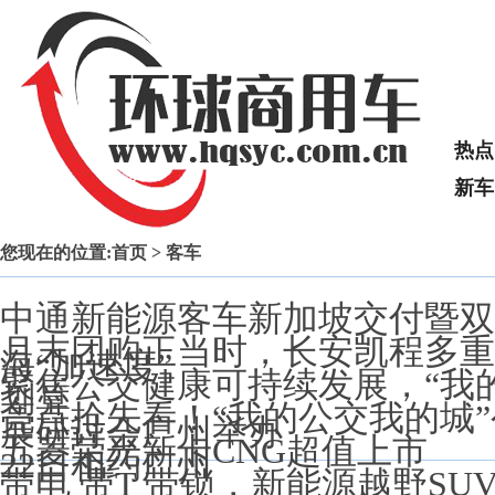
热点
新车
您现在的位置:
首页
> 客车
中通新能源客车新加坡交付暨双
月末团购正当时，长安凯程多重
海“加速度”
聚焦公交健康可持续发展，“我
划算
亮点抢先看！“我的公交我的城”
展研讨会广州举办
五菱荣光新卡CNG超值上市
22日相约广州
带电 带T 带锁，新能源越野S