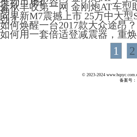
推动市场扩容
金秋丰收第一网 金刚炮AT车型
劲！
问界新M7震撼上市 25万中大型
劲！
如何焕醒一台2017款大众途昂
如何用一套倍适登减震器，重焕宝
1
2
© 2023-2024 www.hqsyc.co
备案号：