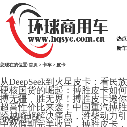
热点
新车
您现在的位置:
首页
>
卡车
> 皮卡
从DeepSeek到火星皮卡：看
硬核国货的崛起：搏胜皮卡如何
搏无疆，胜无界！搏胜皮卡邀你
超高性价比来袭！中国重汽搏胜皮
跨越崎岖解决痛点，潍柴动力引
30000元！
中秋假期完美收官，搏胜皮卡，