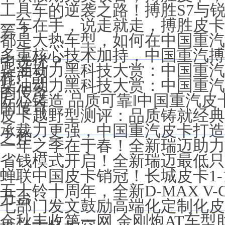
工具车的逆袭之路！搏胜S7与
一车在手，说走就走，搏胜皮卡
筹？
都是大热车型，如何在中国重汽
多重核心技术加持，中国重汽搏
中选优？
柴油动力黑科技大赏：中国重汽搏
杆产品
柴油动力黑科技大赏：中国重汽搏
的传奇
匠心铸造 品质可靠‖中国重汽
的传奇
皮卡越野型测评：品质铸就经典
承载力更强，中国重汽皮卡打造
之作
一年之季在于春！全新瑞迈助力
省钱模式开启！全新瑞迈最低只需
蝉联中国皮卡销冠！长城皮卡1-1
五十铃十周年，全新D-MAX V-
万台
七部门发文鼓励高端化定制化皮
金秋丰收第一网 金刚炮AT车型