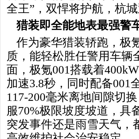
全王”，双悍将护航，杭
猎装即全能
地表最强警
作为豪华猎装轿跑，极氪
质，能轻松胜任警用车辆
面，极氪001搭载着400
加速3.8秒，同时配备00
117-200毫米离地间隙
服70%极限坡度坡道，具
突发事件还是雨雪天气，
高效维护社会治安稳定。