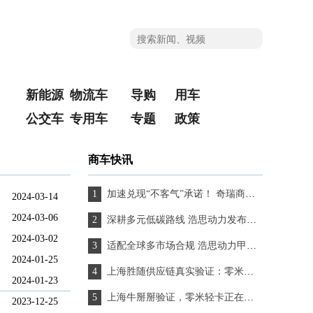
新能源
物流车
导购
用车
公交车
专用车
专题
政策
商车快讯
加速兑现“不客气”承诺！ 奇瑞商用车绘就向新向质规模化发展新篇章
2024-03-14
2024-03-06
深耕多元低碳路线 浩思动力发布稀燃甲醇增程系统新品
2024-03-02
适配全球多市场合规 浩思动力甲醇增程方案提供减碳新路径
2024-01-25
上海胜随供应链真实验证：零米轻卡如何让“不确定”变为“高确定”
2024-01-23
上海牛掰掰验证，零米轻卡正在成为物流企业的“标配项”
2023-12-25