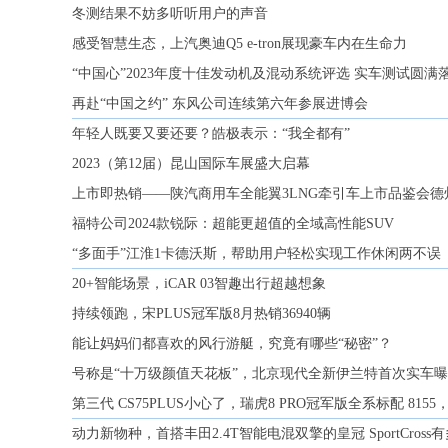
冬测结果不妨多听听用户的声音
感受智慧生态，上汽奥迪Q5 e-tron展现豪车内在生命力
“中国心”2023年度十佳发动机及混动系统评选 实车测试圆满
再赴“中国之约” 东风公司连续第六年参展进博会
年轻人既要又要还要？皓极表示：“我全都有”
2023（第12届）昆山国际车展盛大启幕
上市即热销——陕汽商用车全能翼3LNG牵引车上市品鉴会德州
福特公司2024款锐际：超能更超值的全域高性能SUV
“多面手”江淮1卡德沃斯，帮助用户轻松实现工作休闲两不误
20+智能场景，iCAR 03智趣出行超越想象
持续领跑，宋PLUS冠军版8月热销36940辆
能让妈妈们都喜欢的风行游艇，究竟有哪些“秘密”？
号称是“十万级颜值天花板”，北京现代全新伊兰特首次实车
第三代 CS75PLUS小心了，瑞虎8 PRO冠军版全系标配 815
动力新物种，首搭丰田2.4T智能电混双擎的皇冠 SportCross