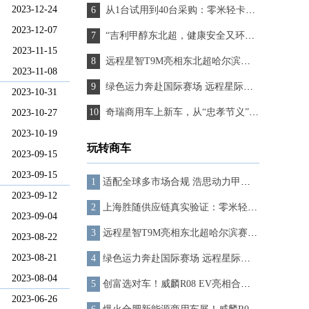
2023-12-24
从1台试用到40台采购：零米轻卡如何通过20年物流公司“实战考核”？
2023-12-07
“吉利甲醇东北超，健康安全又环保”星智T9M亮相哈尔滨赛区
2023-11-15
远程星智T9M亮相东北超哈尔滨赛区开幕式，甲醇电动引领能源 转型“东北潮”
2023-11-08
绿色运力奔赴国际赛场 远程星际客车彰显中国客车力量
2023-10-31
奇瑞商用车上新车，从“忠孝节义”到“信义担当”的物流新叙事
2023-10-27
2023-10-19
玩转商车
2023-09-15
2023-09-15
适配全球多市场合规 浩思动力甲醇增程方案提供减碳新路径
2023-09-12
上海胜随供应链真实验证：零米轻卡如何让“不确定”变为“高确定”
2023-09-04
远程星智T9M亮相东北超哈尔滨赛区开幕式，甲醇电动引领能源 转型“东北潮”
2023-08-22
2023-08-21
绿色运力奔赴国际赛场 远程星际客车彰显中国客车力量
2023-08-04
创富选对车！威麟R08 EV亮相合肥新能源商用车展 实力圈粉无数
2023-06-26