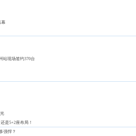
落幕
站现场签约370台
曝光
5，还是5+2座布局！
有多强悍？