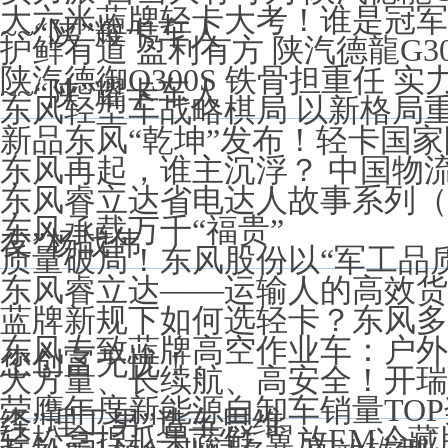
大六米蓝牌轻卡大考！谁是冠军
~~“陕”耀卡车人
护鲜有道 盈利有方 陕汽德龍G3
陕汽德御Q300S 铁骨担重任 实
~~“陕”耀卡车人
东风轻型车战略棋局 以新格局
新品东风“乾坤”发布！轻卡国家
东风再起，谁主沉浮？ 中国物
东风睿立达省电达人故事系列（
东风承载万千“福贵”
友”杨战伟
质量破局！东风股份以“军工品
东风睿立达——运输人的高效货
蓝牌新规下如何选轻卡？东风多
东风专致蓝牌高空作业车：户外
您创富无忧！
大方量、长续航、高安全！开瑞
荣膺年度新能源自卸车销量TO
绎”理工男”造车思维
轻松拿捏瓜果蔬鲜 翼放EM冷