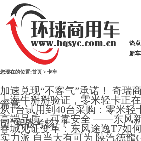
热点
新车
您现在的位置:
首页
> 卡车
加速兑现“不客气”承诺！ 奇
上海牛掰掰验证，零米轻卡正在
篇章
从1台试用到40台采购：零米轻
高端品质，可靠安全 ——东风
司“实战考核”？
春城见证变革：东风途逸T7如何
实力派 自当大有可为 陕汽德龍G