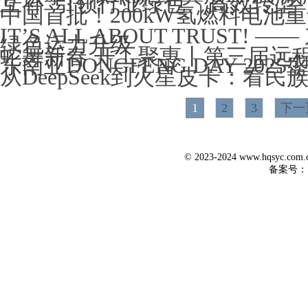
互补”引领行业绿色、高效转型
中国首批！200kW氢燃料电池
IT’S ALL ABOUT TRUST
绿色运力升级
蛇舞新春 开工聚惠丨第三届远
东南亚DONGFENG DAY 202
从DeepSeek到火星皮卡：看
1
2
3
下一
© 2023-2024 www.hqsyc.co
备案号：