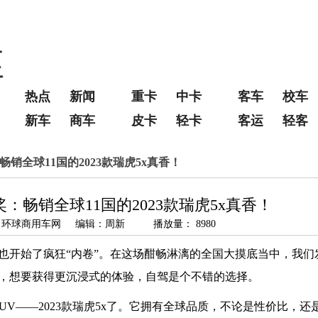
热点
新闻
重卡
中卡
客车
校车
新车
商车
皮卡
轻卡
客运
轻客
销全球11国的2023款瑞虎5x真香！
：畅销全球11国的2023款瑞虎5x真香！
 来源：环球商用车网 编辑：周新 播放量： 8980
也开始了疯狂“内卷”。在这场酣畅淋漓的全国大摸底当中，我们
，想要获得更沉浸式的体验，自驾是个不错的选择。
UV——2023款瑞虎5x了。它拥有全球品质，不论是性价比，还