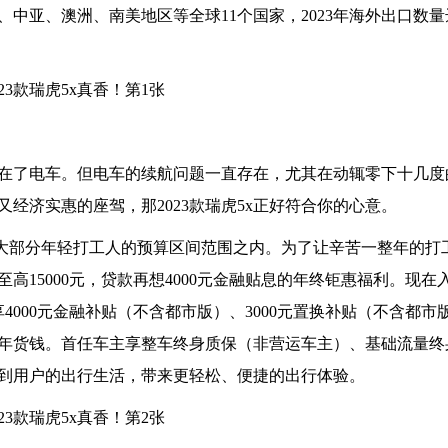
亚、澳洲、南美地区等全球11个国家，2023年海外出口数量达到
在了电车。但电车的续航问题一直存在，尤其在动辄零下十几度
经济实惠的座驾，那2023款瑞虎5x正好符合你的心意。
元，在大部分年轻打工人的预算区间范围之内。为了让辛苦一整年的
15000元，贷款再想4000元金融贴息的年终钜惠福利。现在入手
享4000元金融补贴（不含都市版）、3000元置换补贴（不含都市
年货钱。首任车主享整车终身质保（非营运车主）、基础流量终
顾到用户的出行生活，带来更轻松、便捷的出行体验。