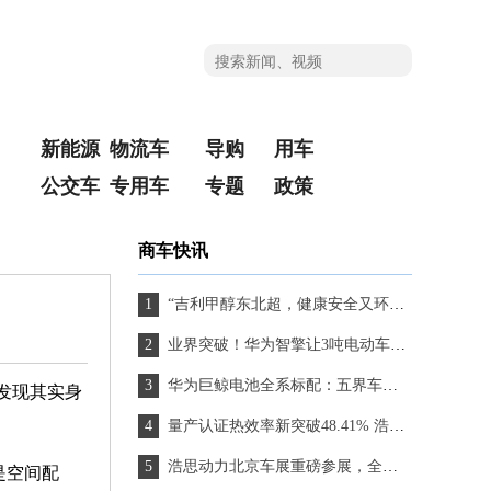
新能源
物流车
导购
用车
公交车
专用车
专题
政策
商车快讯
“吉利甲醇东北超，健康安全又环保”星智T9M亮相哈尔滨赛区
业界突破！华为智擎让3吨电动车完成1.2米立定跳远
华为巨鲸电池全系标配：五界车主的安全感从底盘开始
发现其实身
量产认证热效率新突破48.41% 浩思动力亮相2026北京车展开创混动新时代
浩思动力北京车展重磅参展，全球CEO发表演讲破解纯电混动平台兼容难题
是空间配