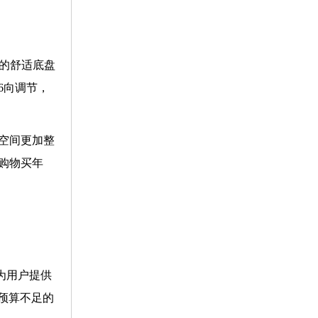
级的舒适底盘
6向调节，
内空间更加整
购物买年
，为用户提供
让预算不足的