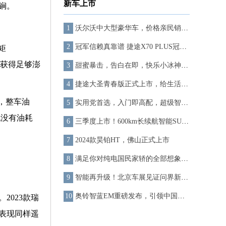
新车上市
锏。
沃尔沃中大型豪华车，价格亲民销量好，三十万内轻松拥有！
冠军信赖真靠谱 捷途X70 PLUS冠军版正式上市
矩
能获得足够澎
甜蜜暴击，告白在即，快乐小冰神秘CP将于520浪漫官宣，期待值拉满！
捷途大圣青春版正式上市，给生活点颜色看看
术，整车油
实用党首选，入门即高配，超级智能轿车智己L6正式上市
也没有油耗
三季度上市！600km长续航智能SUV“宝骏云海”正式亮相
2024款昊铂HT，佛山正式上市
满足你对纯电国民家轿的全部想象，一汽丰田bZ3即将上市
智能再升级！北京车展见证问界新M5的科技飞跃
奥铃智蓝EM重磅发布，引领中国新能源轻卡品质升级
023款瑞
间表现同样遥