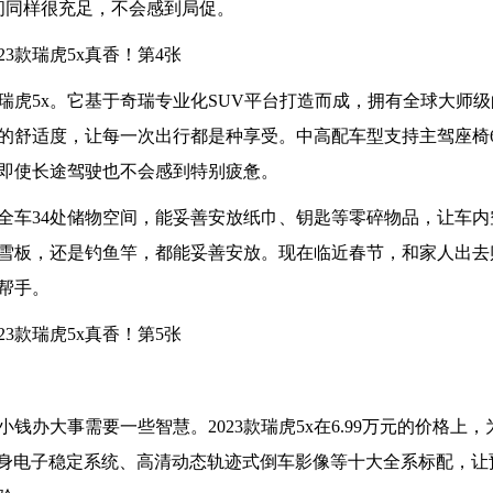
间同样很充足，不会感到局促。
款瑞虎5x。它基于奇瑞专业化SUV平台打造而成，拥有全球大师
的舒适度，让每一次出行都是种享受。中高配车型支持主驾座椅
即使长途驾驶也不会感到特别疲惫。
秀，全车34处储物空间，能妥善安放纸巾、钥匙等零碎物品，让车
雪板，还是钓鱼竿，都能妥善安放。现在临近春节，和家人出去
好帮手。
办大事需要一些智慧。2023款瑞虎5x在6.99万元的价格上
SP车身电子稳定系统、高清动态轨迹式倒车影像等十大全系标配，