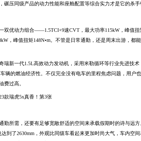
之一，碾压同级产品的动力性能和座舱配置等综合实力才是它的杀手
双优动力组合——1.5TCI+9速CVT，最大功率115kW，峰值扭
功率88kW，峰值扭矩148N•m。不管是日常通勤，还是周末出游，都
载奇瑞新一代1.5L高效动力发动机，采用米勒循环等行业先进技
了车辆的燃油经济性。不仅完全没有电车的里程焦虑问题，用户
油费过高。
通勤所需，还要有足够宽敞舒适的空间来承载假期时的诗与远方。2
m，轴距也达到了2630mm，外观比同级车看起来更加时尚大气，车内空