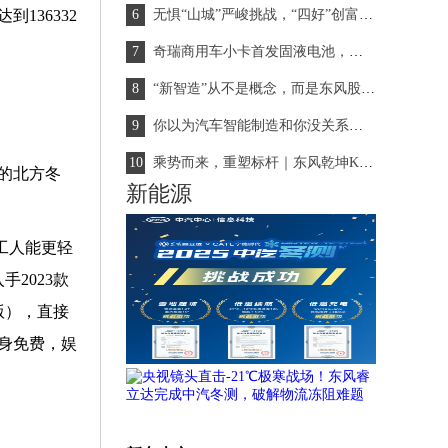
136332
无惧“山城”严峻挑战，“四好”创富国民VAN获高度评价
奇瑞商用车小卡首发固液电池，重新定义新能源物流车！
“新智造”从不是概念，而是东风股份给出的时代答案
你以为汽车智能制造和你没关系？其实有大联系！
乘势而来，重塑标杆｜东风乾坤K6/K6E成都上市，引爆轻卡行业新热潮
的北方冬
新能源
打工人能更轻
2023款
版），直接
身免费，娱