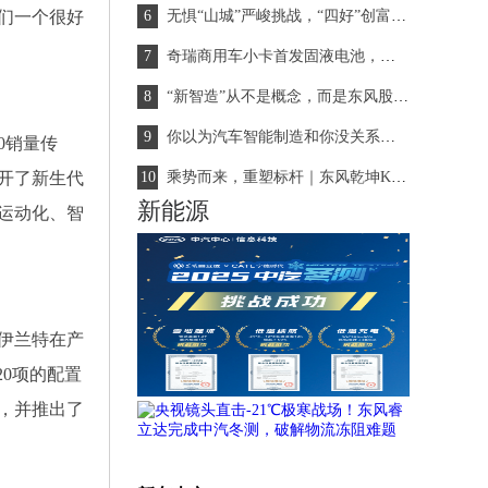
们一个很好
无惧“山城”严峻挑战，“四好”创富国民VAN获高度评价
奇瑞商用车小卡首发固液电池，重新定义新能源物流车！
“新智造”从不是概念，而是东风股份给出的时代答案
你以为汽车智能制造和你没关系？其实有大联系！
0销量传
开了新生代
乘势而来，重塑标杆｜东风乾坤K6/K6E成都上市，引爆轻卡行业新热潮
新能源
运动化、智
新伊兰特在产
0项的配置
，并推出了