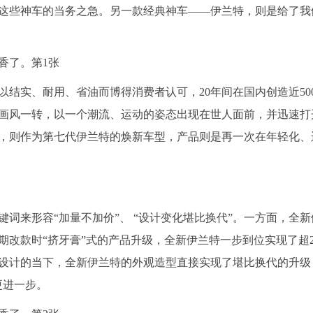
这些神车的当务之急。另一款经典神车——伊兰特，则是给了我
结实、耐用、省油而博得消费者认可，20年间在国内创造近50
，却画风一转，以一个潮流、运动的姿态出现在世人面前，并迅速打
，则作为第七代伊兰特的焕新车型，产品则是再一次在年轻化、
词来形容“加量不加价”、 “设计变化堪比换代”。一方面，全
改款时“挤牙膏”式的产品升级，全新伊兰特一步到位实现了超2
设计的当下，全新伊兰特的外观造型直接实现了堪比换代的升级
更进一步。