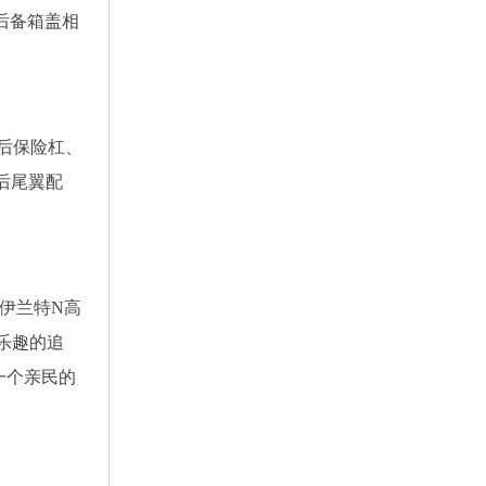
后备箱盖相
/后保险杠、
后尾翼配
的伊兰特N高
乐趣的追
一个亲民的