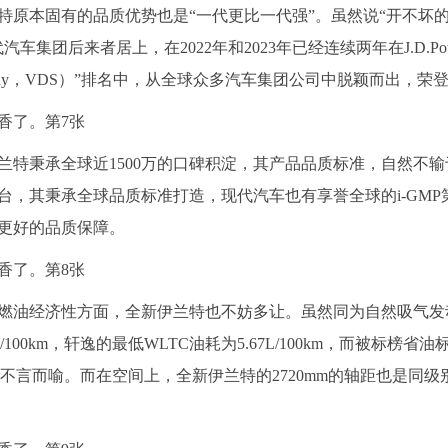
原本固有的品质优势也是“一代更比一代强”。虽然说“开不坏的
集团后来者居上，在2022年和2023年已经连续两年在J.D.Po
ility Study，VDS）”排名中，从全球众多汽车集团公司中脱颖而出，
兰特秉承全球近1500万的口碑积淀，其产品品质标准，自然不输
平台，其秉承全球品质标准打造，现代汽车也有享誉全球的i-GMP
更好的品质保障。
燃油经济性方面，全新伊兰特也不妨多让。虽然同为自然吸气发动
100km，轩逸的最低WLTC油耗为5.67L/100km，而被标榜省
高下之分不言而喻。而在空间上，全新伊兰特的2720mm的轴距也是同