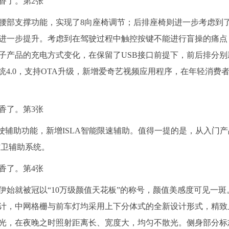
腰部支撑功能，实现了8向座椅调节；后排座椅则进一步考虑到
进一步提升。考虑到在驾驶过程中触控按键不能进行盲操的痛点
产品的充电方式变化，在保留了USB接口前提下，前后排分别新
系统4.0，支持OTA升级，新增爱奇艺视频应用程序，在年轻消费
驾驶辅助功能，新增ISLA智能限速辅助。值得一提的是，从入门
防卫辅助系统。
伊始就被冠以“10万级颜值天花板”的称号，颜值美感度可见一斑
计，中网格栅与前车灯均采用上下分体式的全新设计形式，精致
近光，在夜晚之时照射距离长、宽度大，均匀不散光。侧身部分标