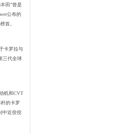
丰田”曾是
wer公布的
荣登榜首。
于卡罗拉与
第三代全球
机和CVT
油标杆的卡罗
级别中近佼佼