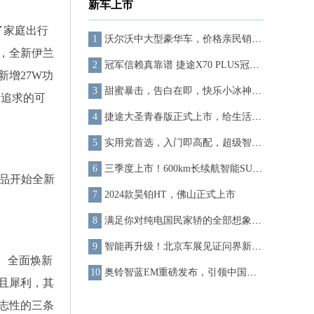
新车上市
了家庭出行
沃尔沃中大型豪华车，价格亲民销量好，三十万内轻松拥有！
，全新伊兰
冠军信赖真靠谱 捷途X70 PLUS冠军版正式上市
增27W功
甜蜜暴击，告白在即，快乐小冰神秘CP将于520浪漫官宣，期待值拉满！
者追求的可
捷途大圣青春版正式上市，给生活点颜色看看
实用党首选，入门即高配，超级智能轿车智己L6正式上市
三季度上市！600km长续航智能SUV“宝骏云海”正式亮相
产品开始全新
2024款昊铂HT，佛山正式上市
满足你对纯电国民家轿的全部想象，一汽丰田bZ3即将上市
智能再升级！北京车展见证问界新M5的科技飞跃
。全面焕新
奥铃智蓝EM重磅发布，引领中国新能源轻卡品质升级
且犀利，其
志性的三条