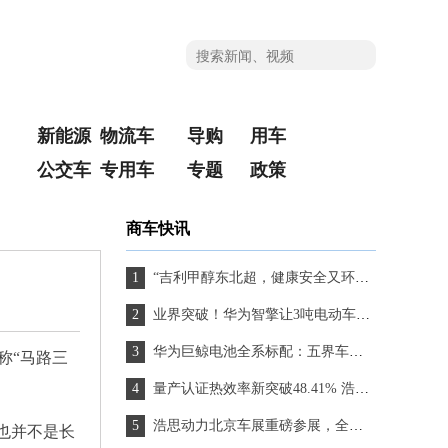
新能源
物流车
导购
用车
公交车
专用车
专题
政策
商车快讯
“吉利甲醇东北超，健康安全又环保”星智T9M亮相哈尔滨赛区
业界突破！华为智擎让3吨电动车完成1.2米立定跳远
华为巨鲸电池全系标配：五界车主的安全感从底盘开始
称“马路三
量产认证热效率新突破48.41% 浩思动力亮相2026北京车展开创混动新时代
浩思动力北京车展重磅参展，全球CEO发表演讲破解纯电混动平台兼容难题
也并不是长