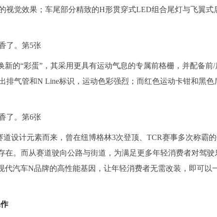
的视觉效果；车尾部分精致的H形贯穿式LED组合尾灯与飞翼式
品换新的“彩蛋”，其采用更具有运动气息的专属前格栅，并配备前
排气管和N Line标识，运动色彩强烈；而红色运动卡钳和黑色
a N的赛道设计元素而来，曾在纽博格林3次登顶、TCR赛事多次称霸
般存在。而从赛道驶向公路与街道，为满足更多年轻消费者对驾驶
承袭现代汽车N品牌的高性能基因，让年轻消费者无需改装，即可以
操作