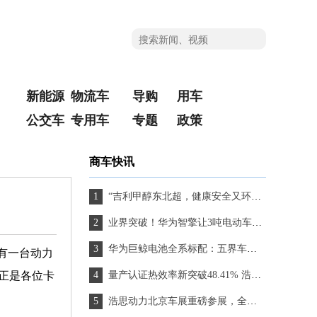
新能源
物流车
导购
用车
公交车
专用车
专题
政策
商车快讯
“吉利甲醇东北超，健康安全又环保”星智T9M亮相哈尔滨赛区
业界突破！华为智擎让3吨电动车完成1.2米立定跳远
华为巨鲸电池全系标配：五界车主的安全感从底盘开始
有一台动力
正是各位卡
量产认证热效率新突破48.41% 浩思动力亮相2026北京车展开创混动新时代
浩思动力北京车展重磅参展，全球CEO发表演讲破解纯电混动平台兼容难题