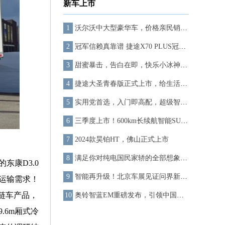
新车上市
沃尔沃中大型豪华车，价格亲民销量好，三十万内轻松拥有！
冠军信赖真靠谱 捷途X70 PLUS冠军版正式上市
甜蜜暴击，告白在即，快乐小冰神秘CP将于520浪漫官宣，期待值拉满！
捷途大圣青春版正式上市，给生活点颜色看看
实用党首选，入门即高配，超级智能轿车智己L6正式上市
三季度上市！600km长续航智能SUV“宝骏云海”正式亮相
2024款昊铂HT，佛山正式上市
满足你对纯电国民家轿的全部想象，一汽丰田bZ3即将上市
康D3.0
智能再升级！北京车展见证问界新M5的科技飞跃
运输需求！
链车产品，
奥铃智蓝EM重磅发布，引领中国新能源轻卡品质升级
6m厢式冷