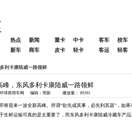
热点
新闻
重卡
中卡
客车
校车
新车
商车
皮卡
轻卡
客运
轻客
风多利卡康陆威一路领鲜
高峰，东风多利卡康陆威一路领鲜
来源：环球商用车网 编辑：周新 播放量： 89391
即将迎来一波全新高峰。所谓“欲先成其事，必先利其器”，如果
于生鲜运输可真的是太重要了，而东风多利卡康陆威冷藏车产品