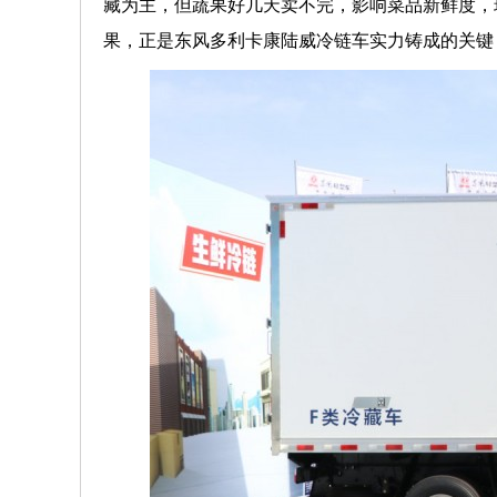
藏为主，但蔬果好几天卖不完，影响菜品新鲜度，
果，正是东风多利卡康陆威冷链车实力铸成的关键