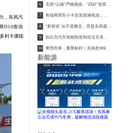
无惧“山城”严峻挑战，“四好”创富国民VAN获高度评价
奇瑞商用车小卡首发固液电池，重新定义新能源物流车！
力，东风汽
3.0发动
“新智造”从不是概念，而是东风股份给出的时代答案
风多利卡康陆
你以为汽车智能制造和你没关系？其实有大联系！
乘势而来，重塑标杆｜东风乾坤K6/K6E成都上市，引爆轻卡行业新热潮
新能源