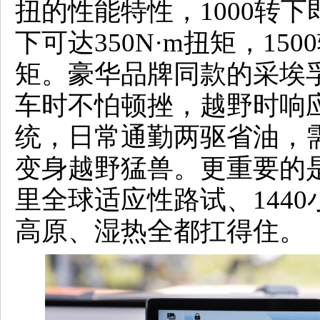
扭的性能特性，1000转下即
下可达350N·m扭矩，150
矩。豪华品牌同款的采埃孚
车时不怕顿挫，越野时响
统，日常通勤两驱省油，
变身越野猛兽。更重要的是
里全球适应性路试、144
高原、湿热全都扛得住。