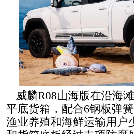
威麟R08山海版在沿海
平底货箱，配合6钢板弹
渔业养殖和海鲜运输用户