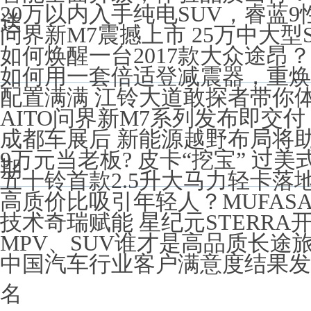
20万以内入手纯电SUV，睿蓝
送
问界新M7震撼上市 25万中大型
如何焕醒一台2017款大众途昂
如何用一套倍适登减震器，重焕宝
配置满满 江铃大道敢探者带你
AITO问界新M7系列发布即交付，售2
成都车展后 新能源越野布局将
9万元当老板? 皮卡“挖宝” 过美
期
五十铃首款2.5升大马力轻卡落
高质价比吸引年轻人？MUFAS
技术奇瑞赋能 星纪元STERR
MPV、SUV谁才是高品质长途
中国汽车行业客户满意度结果发
名