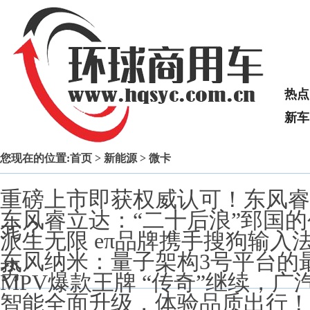
热点
新车
您现在的位置:
首页
>
新能源
> 微卡
重磅上市即获权威认可！东风睿
东风睿立达：“二十后浪”郅国
元？
派生无限 eπ品牌携手搜狗输入法
东风纳米：量子架构3号平台的
势
MPV爆款王牌 “传奇”继续，
智能全面升级，体验品质出行！